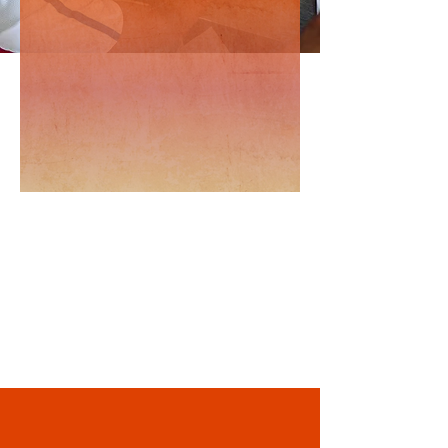
Con tu ayuda construimos desarrollo,
para promover un futuro más justo y
sostenible en Colombia.
Juntos, hacemos una diferencia
significativa y construimos un mundo
mejor.
Únete a nosotros y sé parte del
cambio.
¡Tu contribución
hace posible
nuestros sueños
de ayudar!