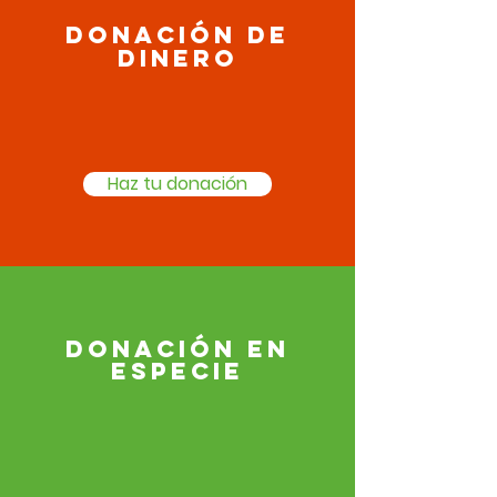
Donación de
dinero
Tu apoyo económico es el motor que
impulsa nuestro compromiso con el
bienestar común.
Haz tu donación
Donación en
Especie
¡Contribuye con lo que tienes y
marca la diferencia
hoy mismo!
Contáctanos,
+57 310 2079269