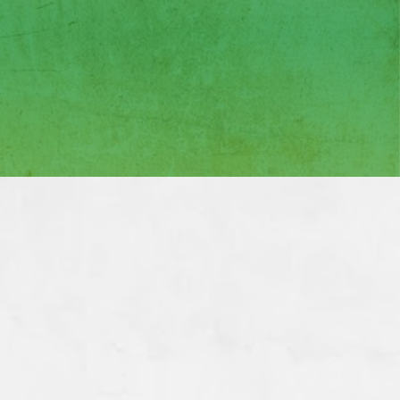
idad, co-creamos soluciones
oyectos para garantizar que
tégicas con organizaciones
ce y sostenibilidad. Estas
royectos: