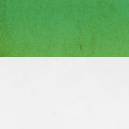
ejecución eficiente. Ident
innovadoras con los benefi
están generando el impact
locales, gubernamentales 
iniciativas se desarrollan b