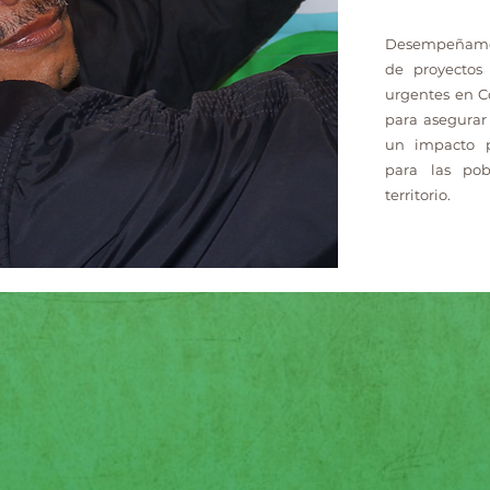
Desempeñamos
de proyectos
urgentes en C
para asegurar 
un impacto p
para las pob
territorio.
Cómo lo hacemos
enfoque integral que combina investigación rigur