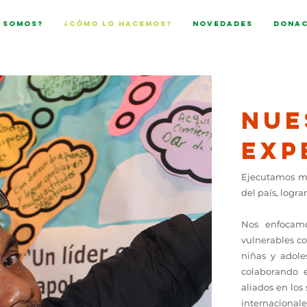
 somos?
¿Cómo lo hacemos?
Novedades
Donac
Nue
Exp
Ejecutamos m
del país, logra
Nos enfocam
vulnerables co
niñas y adole
colaborando 
aliados en los
internacionale