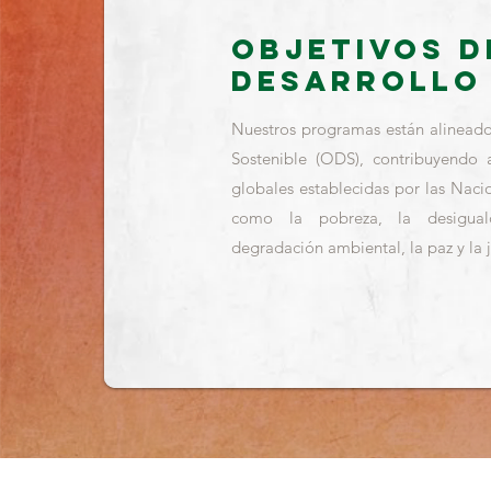
Objetivos d
desarrollo
Nuestros programas están alineado
Sostenible (ODS), contribuyendo 
globales establecidas por las Naci
como la pobreza, la desigual
degradación ambiental, la paz y la j