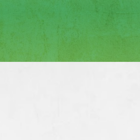
ificamos las necesidades específicas de cada comun
ciarios y monitoreamos constantemente nuestros pr
o deseado. Además, establecemos alianzas estra
y del sector privado para maximizar nuestro alcan
ajo cuatro líneas de intervención que guían nuestros p